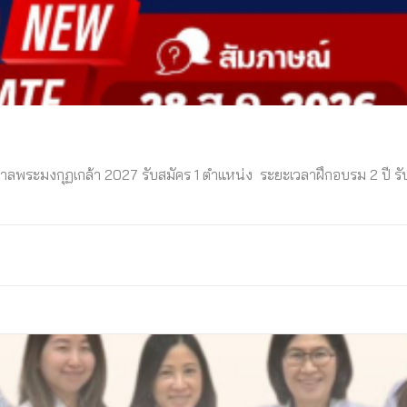
บาลพระมงกุฏเกล้า 2027 รับสมัคร 1 ตําแหน่ง ระยะเวลาฝึกอบรม 2 ปี รั